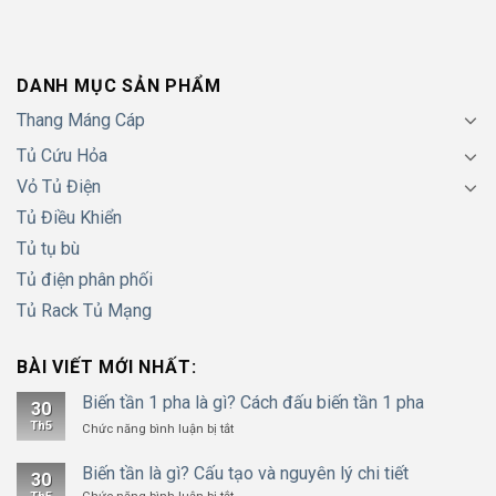
DANH MỤC SẢN PHẨM
Thang Máng Cáp
Tủ Cứu Hỏa
Vỏ Tủ Điện
Tủ Điều Khiển
Tủ tụ bù
Tủ điện phân phối
Tủ Rack Tủ Mạng
BÀI VIẾT MỚI NHẤT:
Biến tần 1 pha là gì? Cách đấu biến tần 1 pha
30
Th5
ở
Chức năng bình luận bị tắt
Biến
tần
Biến tần là gì? Cấu tạo và nguyên lý chi tiết
30
1
ở