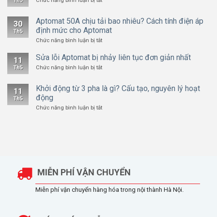
Th5
Chức năng bình luận bị tắt
pha
Biến
tần
là
là
Aptomat 50A chịu tải bao nhiêu? Cách tính điện áp
gì?
gì?
30
Cấu
Cách
định mức cho Aptomat
Th5
tạo
đấu
và
ở
Chức năng bình luận bị tắt
nguyên
biến
Aptomat
lý
50A
tần
chi
Sửa lỗi Aptomat bị nhảy liên tục đơn giản nhất
chịu
tiết
11
1
tải
bao
ở
Th5
Chức năng bình luận bị tắt
pha
nhiêu?
Sửa
Cách
lỗi
tính
Aptomat
Khởi động từ 3 pha là gì? Cấu tạo, nguyên lý hoạt
điện
bị
11
áp
nhảy
động
Th5
định
liên
mức
tục
ở
Chức năng bình luận bị tắt
cho
đơn
Khởi
Aptomat
giản
động
nhất
từ
3
pha
là
gì?
Cấu
tạo,
nguyên
lý
MIỄN PHÍ VẬN CHUYỂN
hoạt
động
Miễn phí vận chuyển hàng hóa trong nội thành Hà Nội.