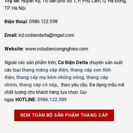
Trụ sở:
Huyền Kỳ, Tổ dân phố số 7, P. Phú Lãm, Q. Hà Đông,
TP. Hà Nội
Điện thoại:
0986.122.398
Email:
kd.codiendelta@mgail.com
Website:
www.votudiencongnghieo.com
Ngoài các sản phẩm trên,
Cơ Điện Delta
chuyên sản xuất
các loại
thang máng cáp điện
,
thang cáp sơn tĩnh
điện
,
thang cáp mạ kẽm nhúng nóng
,
thang cáp
nhôm
,
thang cáp có nắp
,.. theo yêu cầu. Đa dạng mẫu mã
chất lượng cho khách hàng lựa chọn. Gọi
ngay
HOTLINE:
0986.122.389
XEM TOÀN BỘ SẢN PHẨM THANG CÁP