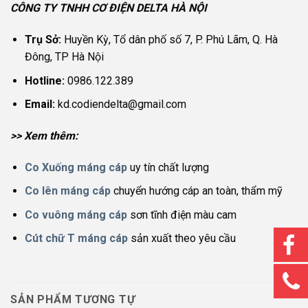
CÔNG TY TNHH CƠ ĐIỆN DELTA HÀ NỘI
Trụ Sở:
Huyền Kỳ, Tổ dân phố số 7, P. Phú Lãm, Q. Hà
Đông, TP Hà Nội
Hotline:
0986.122.389
Email:
kd.codiendelta@gmail.com
>> Xem thêm:
Co Xuống máng cáp
uy tín chất lượng
Co lên máng cáp
chuyển hướng cáp an toàn, thẩm mỹ
Co vuông máng cáp
sơn tĩnh điện màu cam
Cút chữ T máng cáp
sản xuất theo yêu cầu
SẢN PHẨM TƯƠNG TỰ